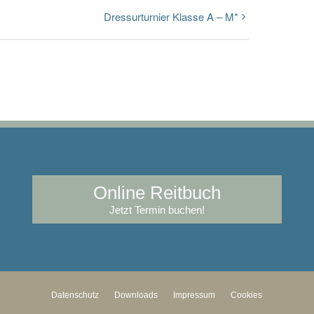
Dressurturnier Klasse A – M*
Online Reitbuch
Jetzt Termin buchen!
Datenschutz
Downloads
Impressum
Cookies