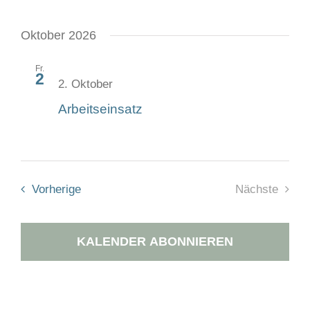
Oktober 2026
Fr.
2
2. Oktober
Arbeitseinsatz
Veranstaltungen
Vorherige
Heute
Nächste
Veranstal
KALENDER ABONNIEREN