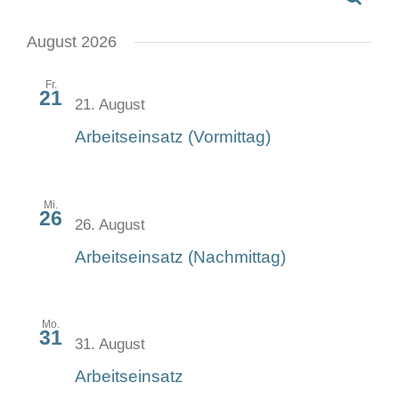
Veran
Kontakt
Datum
Such
wählen.
August 2026
und
Fr.
21
Ansic
21. August
Navig
Arbeitseinsatz (Vormittag)
Mi.
26
26. August
Arbeitseinsatz (Nachmittag)
Mo.
31
31. August
Arbeitseinsatz